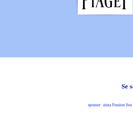
Se s
sponsor
aiuta Passion Sea 