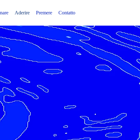
nare
Aderire
Premere
Contatto