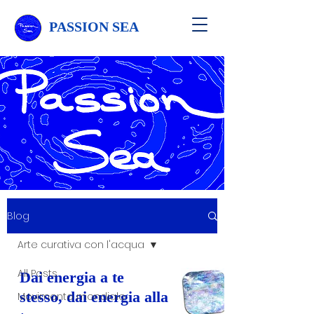
PASSION SEA
Blog
Arte curativa con l'acqua
All Posts
Dai energia a te
stesso, dai energia alla
Movimento mondiale