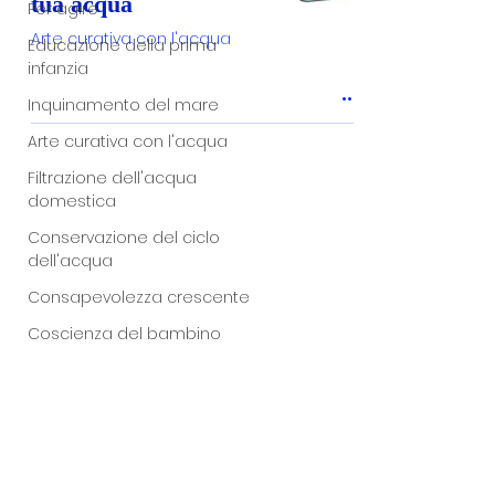
tua acqua
Per agire
Arte curativa con l'acqua
Educazione della prima
infanzia
Inquinamento del mare
Arte curativa con l'acqua
Filtrazione dell'acqua
domestica
Conservazione del ciclo
dell'acqua
Consapevolezza crescente
Coscienza del bambino