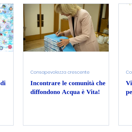
Arte curativa con l'acqua
Filtrazione dell'ac
ell'acqua
Consapevolezza crescente
Cosc
Consapevolezza crescente
Co
di
Incontrare le comunità che
Vi
diffondono Acqua è Vita!
pe