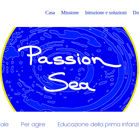
Casa
Missione
Istruzione e soluzioni
Do
ale
Per agire
Educazione della prima infanz