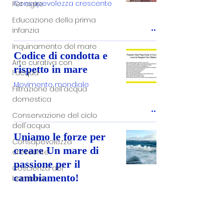
Consapevolezza crescente
Per agire
Educazione della prima
infanzia
Inquinamento del mare
Codice di condotta e
Arte curativa con
rispetto in mare
l'acqua
Movimento mondiale
Filtrazione dell'acqua
domestica
Conservazione del ciclo
dell'acqua
Uniamo le forze per
Consapevolezza
creare Un mare di
crescente
passione per il
Coscienza del
cambiamento!
bambino
Movimento mondiale