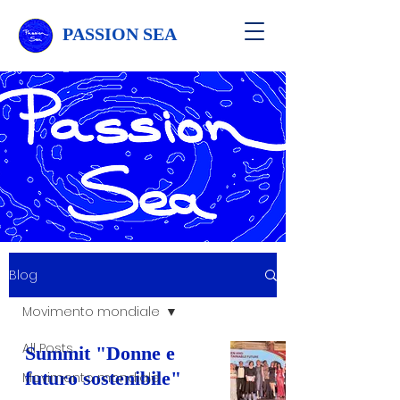
PASSION SEA
Blog
Movimento mondiale
All Posts
Summit "Donne e
futuro sostenibile"
Movimento mondiale